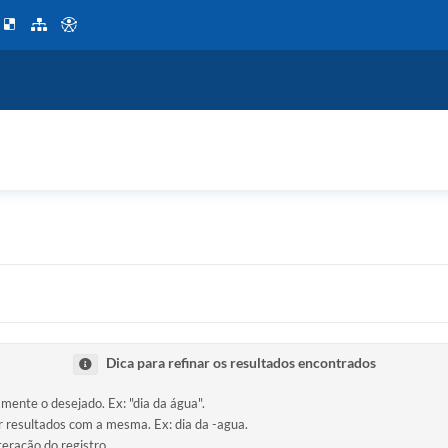
Dica para refinar os resultados encontrados
amente o desejado. Ex: "dia da água".
ir resultados com a mesma. Ex: dia da -agua.
teração do registro.