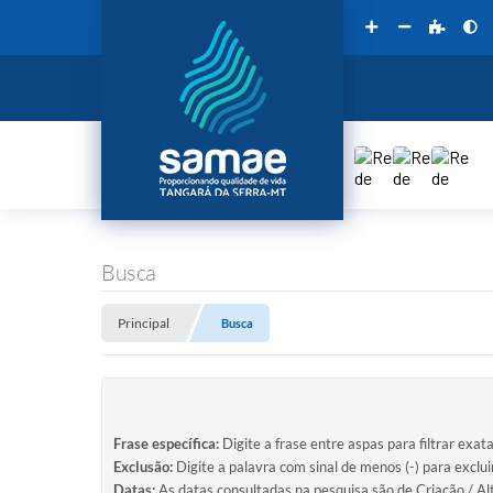
Busca
Principal
Busca
Frase específica:
Digite a frase entre aspas para filtrar exat
Exclusão:
Digite a palavra com sinal de menos (-) para exclu
Datas:
As datas consultadas na pesquisa são de Criação / Al