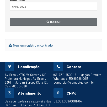
BUSCAR
Nenhum registro encontrado.
Localização
Contato
Av. Brasil, N°50-W, Centro / SIC -
(65) 3311-6500
115 - Ligação Gratuita
Prefeitura Municipal, Av. Brasil,
Whatsapp (65) 99988-0115
2351n – Jardim Europa (Sala 16).
comercial@samaetga.com.br
CEP: 78300-096
Atendimento
CNPJ
De segunda-feira a sexta-feira das
06.068.089/0001-04
07:30 às 11:00 e das 13:00 às 16:00