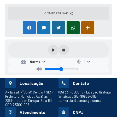
COMPARTILHAR
Localização
Contato
Av. Brasil, N°50-W, Centro / SIC -
(65) 3311-6500
115 - Ligação Gratuita
Prefeitura Municipal, Av. Brasil,
Whatsapp (65) 99988-0115
2351n – Jardim Europa (Sala 16).
comercial@samaetga.com.br
CEP: 78300-096
Atendimento
CNPJ