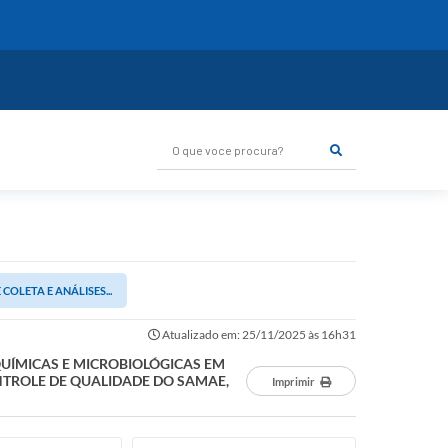
O que voce procura?
COLETA E ANÁLISES...
Atualizado em: 25/11/2025 às 16h31
-QUÍMICAS E MICROBIOLÓGICAS EM
NTROLE DE QUALIDADE DO SAMAE,
Imprimir