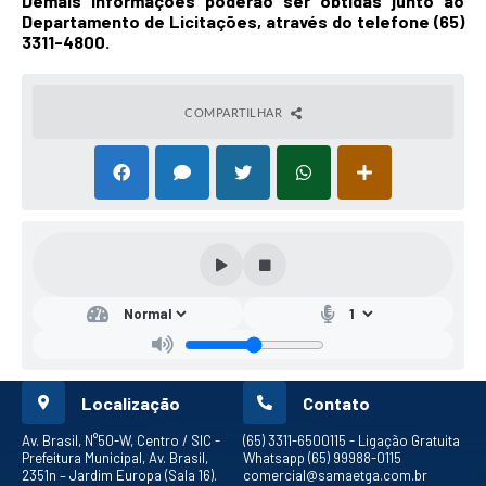
Demais Informações poderão ser obtidas junto ao
Departamento de Licitações, através do telefone (65)
3311-4800.
COMPARTILHAR
Localização
Contato
Av. Brasil, N°50-W, Centro / SIC -
(65) 3311-6500
115 - Ligação Gratuita
Prefeitura Municipal, Av. Brasil,
Whatsapp (65) 99988-0115
2351n – Jardim Europa (Sala 16).
comercial@samaetga.com.br