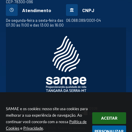
CEP: 78300-096
Atendimento
CNPJ
De segunda-feira a sexta-feira das
06.068.089/0001-04
07:30 às 11:00 e das 13:00 às 16:00
Versão do Sistema:
3.5.3 - 19/06/2026
SAMAE e os cookies: nosso site usa cookies para
Portal atualizado em:
06/08/2026 17:19
Dados Abertos
melhorar a sua experiência de navegação. Ao
ACEITAR
continuar você concorda com a nossa
Política de
Cookies
e
Privacidade
.
© Copyright Instar - 2006-2026. Todos os direitos
PERSONALIZAR