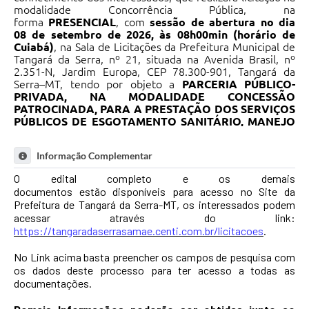
modalidade Concorrência Pública, na
forma
PRESENCIAL
, com
sessão de abertura no dia
08 de setembro de 2026, às 08h00min (horário de
Cuiabá)
, na Sala de Licitações da Prefeitura Municipal de
Tangará da Serra, nº 21, situada na Avenida Brasil, nº
2.351-N, Jardim Europa, CEP 78.300-901, Tangará da
Serra–MT, tendo por objeto a
PARCERIA PÚBLICO-
PRIVADA, NA MODALIDADE CONCESSÃO
PATROCINADA, PARA A PRESTAÇÃO DOS SERVIÇOS
PÚBLICOS DE ESGOTAMENTO SANITÁRIO, MANEJO
DE RESÍDUOS SÓLIDOS E SERVIÇOS
COMPLEMENTARES NO MUNICÍPIO DE TANGARÁ DA
Informação Complementar
SERRA/MT.
O edital completo está disponível para
acesso dos interessados através do link:
O edital completo e os demais
https://tangaradaserrasamae.centi.com.br/licitacoes.
documentos estão disponíveis para acesso no Site da
Demais Informações poderão ser obtidas junto ao
Prefeitura de Tangará da Serra-MT, os interessados podem
Departamento de Licitações, através do telefone
acessar através do link:
(65) 3311-4800.
https://tangaradaserrasamae.centi.com.br/licitacoes
.
Tangará da Serra-MT, 06/05/2026.
No Link acima basta preencher os campos de pesquisa com
Marcos Scolari
os dados deste processo para ter acesso a todas as
Diretor Geral do SAMAE
documentações.