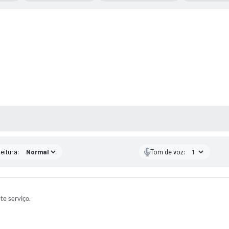
 MÍDIAS
eitura:
Tom de voz:
ste serviço.