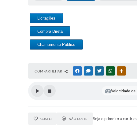
Licitações
Compra Direta
Chamamento Público
COMPARTILHAR
FACEBOOK
MESSENGER
TWITTER
WHATSAPP
OUTRAS
Velocidade de l
Seja o primeiro a curtir e
GOSTEI
NÃO GOSTEI