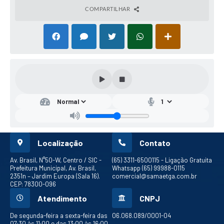
COMPARTILHAR
Localização
Contato
Av. Brasil, N°50-W, Centro / SIC -
(65) 3311-6500
115 - Ligação Gratuita
Prefeitura Municipal, Av. Brasil,
Whatsapp (65) 99988-0115
2351n – Jardim Europa (Sala 16).
comercial@samaetga.com.br
CEP: 78300-096
Atendimento
CNPJ
De segunda-feira a sexta-feira das
06.068.089/0001-04
07:30 às 11:00 e das 13:00 às 16:00