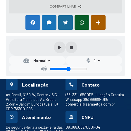
COMPARTILHAR
Localização
Contato
Av. Brasil, N°50-W, Centro / SIC -
(65) 3311-6500
115 - Ligação Gratuita
Prefeitura Municipal, Av. Brasil,
Whatsapp (65) 99988-0115
2351n – Jardim Europa (Sala 16).
comercial@samaetga.com.br
CEP: 78300-096
Atendimento
CNPJ
De segunda-feira a sexta-feira das
06.068.089/0001-04