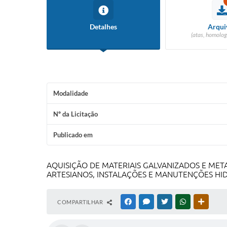
Detalhes
Arqui
(atas, homolog
Modalidade
Nº da Licitação
Publicado em
AQUISIÇÃO DE MATERIAIS GALVANIZADOS E MET
ARTESIANOS, INSTALAÇÕES E MANUTENÇÕES HI
COMPARTILHAR
FACEBOOK
MESSENGER
TWITTER
WHATSAPP
OUTRAS