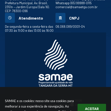
Prefeitura Municipal, Av. Brasil,
Whatsapp (65) 99988-0115
2351n – Jardim Europa (Sala 16).
comercial@samaetga.com.br
CEP: 78300-096
Atendimento
CNPJ
De segunda-feira a sexta-feira das
06.068.089/0001-04
07:30 às 11:00 e das 13:00 às 16:00
Versão do Sistema:
3.5.3 - 19/06/2026
SAMAE e os cookies: nosso site usa cookies para
Portal atualizado em:
06/08/2026 17:19
Dados Abertos
melhorar a sua experiência de navegação. Ao
ACEITAR